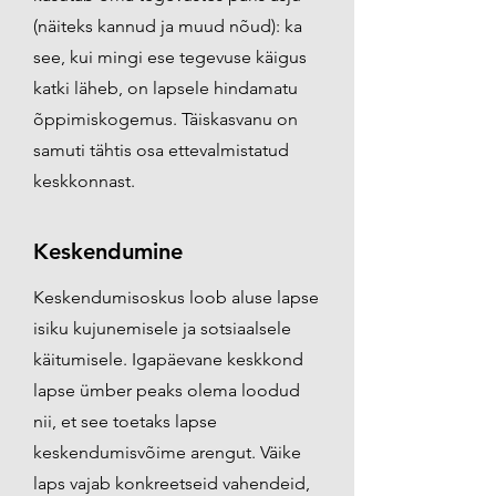
(näiteks kannud ja muud nõud): ka
see, kui mingi ese tegevuse käigus
katki läheb, on lapsele hindamatu
õppimiskogemus. Täiskasvanu on
samuti tähtis osa ettevalmistatud
keskkonnast.
Keskendumine
Keskendumisoskus loob aluse lapse
isiku kujunemisele ja sotsiaalsele
käitumisele. Igapäevane keskkond
lapse ümber peaks olema loodud
nii, et see toetaks lapse
keskendumisvõime arengut. Väike
laps vajab konkreetseid vahendeid,