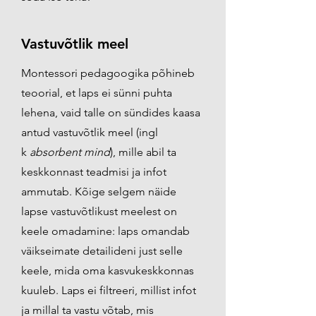
Vastuvõtlik meel
Montessori pedagoogika põhineb
teoorial, et laps ei sünni puhta
lehena, vaid talle on sündides kaasa
antud vastuvõtlik meel (ingl
k
absorbent mind
), mille abil ta
keskkonnast teadmisi ja infot
ammutab. Kõige selgem näide
lapse vastuvõtlikust meelest on
keele omadamine: laps omandab
väikseimate detailideni just selle
keele, mida oma kasvukeskkonnas
kuuleb. Laps ei filtreeri, millist infot
ja millal ta vastu võtab, mis