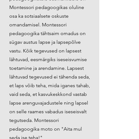
Montessori pedagoogikas oluline
osa ka sotsiaalsete oskuste
omandamisel. Montessori
pedagoogika tähtsaim omadus on
sügav austus lapse ja lapsepõlve
vastu. Kõik tegevused on lapsest
lähtuvad, eesmärgiks iseseisvumise
toetamine ja arendamine. Lapsest
lähtuvad tegevused ei tähenda seda,
et laps võib teha, mida iganes tahab,
vaid seda, et kasvukeskkond vastab
lapse arenguvajadustele ning lapsel
on selle raames vabadus iseseisvalt
tegutseda. Montessori
pedagoogika moto on "Aita mul
seda ise teha!"