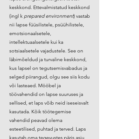
keskkond. Ettevalmistatud keskkond
(ingl k
prepared environment
) vastab
nii lapse füüsilistele, psüühilistele,
emotsionaalsetele,
intellektuaalsetele kui ka
sotsiaalsetele vajadustele. See on
läbimõeldud ja turvaline keskkond,
kus lapsel on tegutsemisvabadus ja
selged piirangud, olgu see siis kodu
või lasteaed. Mööbel ja
töövahendid on lapse suuruses ja
sellised, et laps võib neid iseseisvalt
kasutada. Kõik töötegemise
vahendid peavad olema
esteetilised, puhtad ja terved. Laps
kasutab oma tegevustes päris asju