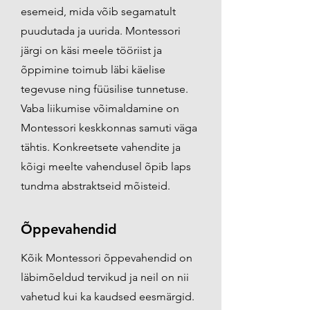
esemeid, mida võib segamatult
puudutada ja uurida. Montessori
järgi on käsi meele tööriist ja
õppimine toimub läbi käelise
tegevuse ning füüsilise tunnetuse.
Vaba liikumise võimaldamine on
Montessori keskkonnas samuti väga
tähtis. Konkreetsete vahendite ja
kõigi meelte vahendusel õpib laps
tundma abstraktseid mõisteid.
Õppevahendid
Kõik Montessori õppevahendid on
läbimõeldud tervikud ja neil on nii
vahetud kui ka kaudsed eesmärgid.