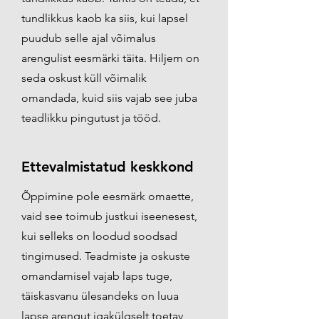
tundlikkus kaob ka siis, kui lapsel
puudub selle ajal võimalus
arengulist eesmärki täita. Hiljem on
seda oskust küll võimalik
omandada, kuid siis vajab see juba
teadlikku pingutust ja tööd.
Ettevalmistatud keskkond
Õppimine pole eesmärk omaette,
vaid see toimub justkui iseenesest,
kui selleks on loodud soodsad
tingimused. Teadmiste ja oskuste
omandamisel vajab laps tuge,
täiskasvanu ülesandeks on luua
lapse arengut igakülgselt toetav