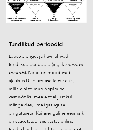
Tundlikud perioodid
Lapse arengut ja huvi juhivad
tundlikud perioodid (ingl k
sensitive
periods
). Need on mööduvad
ajaaknad 0–6-aastase lapse elus,
mille ajal toimub õppimine
vastuvõtliku meele toel just kui
mängeldes, ilma igasuguse
pingutuseta. Kui arenguline eesmärk
on saavutatud, siis vastav eriline
tundlikkus kaob. Tähtis on teada, et