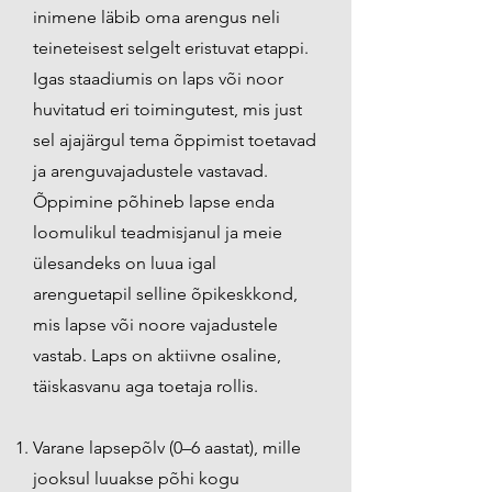
inimene läbib oma arengus neli
teineteisest selgelt eristuvat etappi.
Igas staadiumis on laps või noor
huvitatud eri toimingutest, mis just
sel ajajärgul tema õppimist toetavad
ja arenguvajadustele vastavad.
Õppimine põhineb lapse enda
loomulikul teadmisjanul ja meie
ülesandeks on luua igal
arenguetapil selline õpikeskkond,
mis lapse või noore vajadustele
vastab. Laps on aktiivne osaline,
täiskasvanu aga toetaja rollis.
Varane lapsepõlv (0–6 aastat), mille
jooksul luuakse põhi kogu