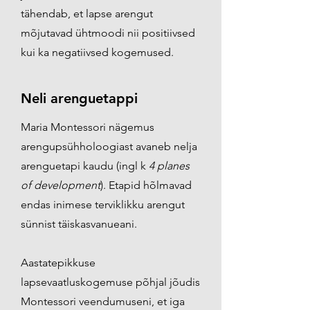
tähendab, et lapse arengut
mõjutavad ühtmoodi nii positiivsed
kui ka negatiivsed kogemused.
Neli arenguetappi
Maria Montessori nägemus
arengupsühholoogiast avaneb nelja
arenguetapi kaudu (ingl k
4 planes
of development
). Etapid hõlmavad
endas inimese terviklikku arengut
sünnist täiskasvanueani.
Aastatepikkuse
lapsevaatluskogemuse põhjal jõudis
Montessori veendumuseni, et iga