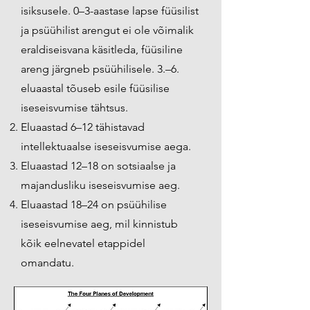
isiksusele. 0–3-aastase lapse füüsilist
ja psüühilist arengut ei ole võimalik
eraldiseisvana käsitleda, füüsiline
areng järgneb psüühilisele. 3.–6.
eluaastal tõuseb esile füüsilise
iseseisvumise tähtsus.
Eluaastad 6–12 tähistavad
intellektuaalse iseseisvumise aega.
Eluaastad 12–18 on sotsiaalse ja
majandusliku iseseisvumise aeg.
Eluaastad 18–24 on psüühilise
iseseisvumise aeg, mil kinnistub
kõik eelnevatel etappidel
omandatu.