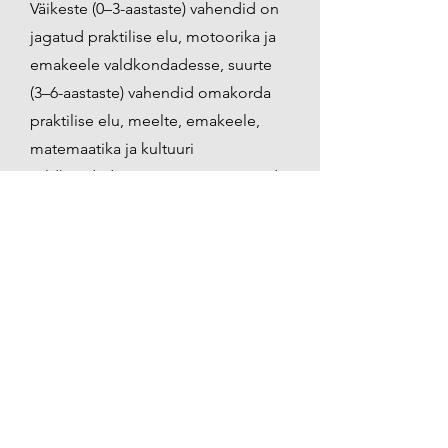
Väikeste (0–3-aastaste) vahendid on
jagatud praktilise elu, motoorika ja
emakeele valdkondadesse, suurte
(3–6-aastaste) vahendid omakorda
praktilise elu, meelte, emakeele,
matemaatika ja kultuuri
valdkondadesse. Erinevate teemade
tööd ja vahendid moodustavad
ühtse terviku ning toetavad üksteist.
Praktilise elu harjutused on tavalised
igapäevaelu tööd ja tegevused, mis
arendavad liigutuste
koordinatsiooni ja
keskendumisvõimet ning toetavad
seeläbi lapse iseseisvumist. Laps