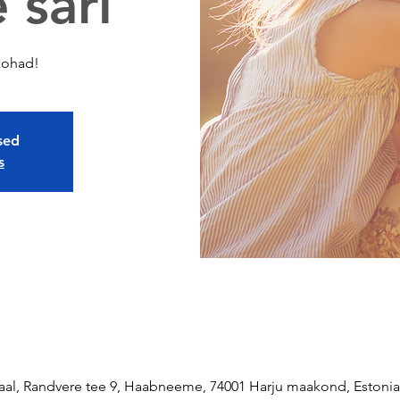
e sari
 kohad!
osed
s
aal, Randvere tee 9, Haabneeme, 74001 Harju maakond, Estonia