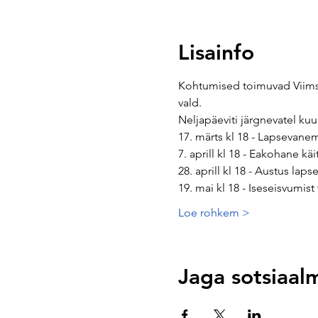
Lisainfo
Kohtumised toimuvad Viimsi 
vald.
Neljapäeviti järgnevatel ku
17. märts kl 18 - Lapsevan
7. aprill kl 18 - Eakohane k
28. aprill kl 18 - Austus lap
19. mai kl 18 - Iseseisvumi
Loe rohkem >
Jaga sotsiaal