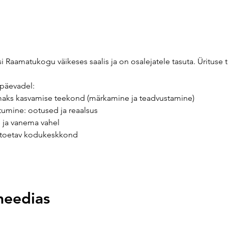
Raamatukogu väikeses saalis ja on osalejatele tasuta. Ürituse 
upäevadel: 
emaks kasvamise teekond (märkamine ja teadvustamine)
äitumine: ootused ja reaalsus
se ja vanema vahel
st toetav kodukeskkond
meedias