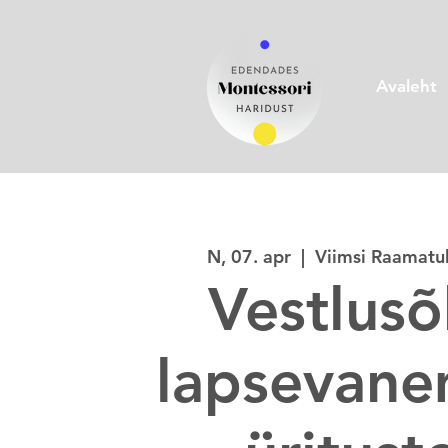
Avaleht
N, 07. apr
  |  
Viimsi Raamatu
Vestlus
lapsevane