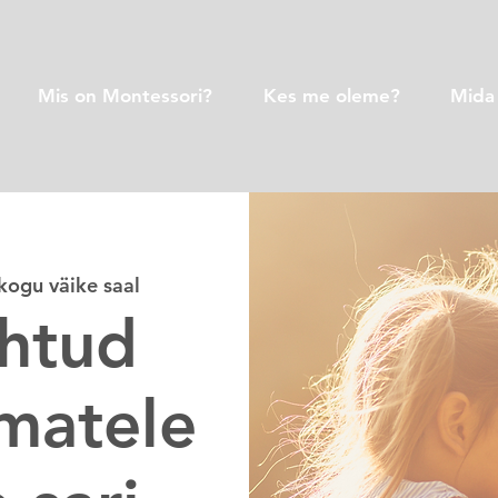
Mis on Montessori?
Kes me oleme?
Mida
kogu väike saal
õhtud
matele